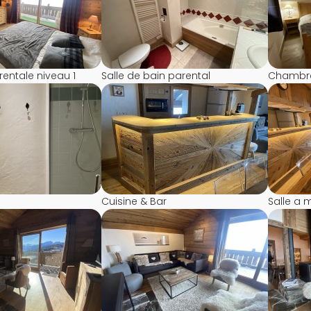
ntale niveau 1
Salle de bain parental
Chambre
Cuisine & Bar
Salle a