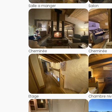
Salle a manger
Salon
Cheminée
Cheminée
Etage
Chambre niv