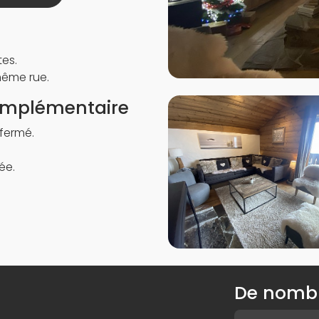
tes.
même rue.
complémentaire
 fermé.
vée.
De nombr