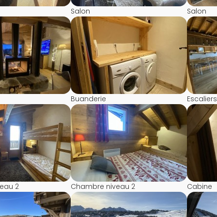
Salon
Salon
Buanderie
Escaliers
eau 2
Chambre niveau 2
Cabine