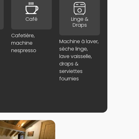
Café
Linge &
Draps
Cafetière,
Machine à laver,
machine
sèche linge,
nespresso
lave vaisselle,
draps &
serviettes
fournies